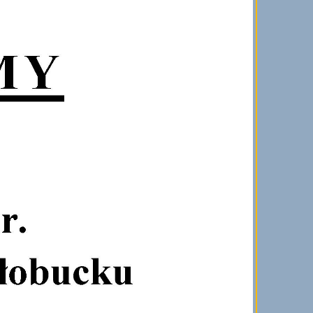
DATA PUBLIKACJI
ROZMIAR
POBIERZ
plik:
25-01-16 14:54
115.29KB
df