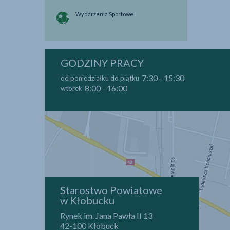
Wydarzenia Sportowe
GODZINY PRACY
7:30 - 15:30
od poniedziałku do piątku
8:00 - 16:00
wtorek
Starostwo Powiatowe
w Kłobucku
Rynek im. Jana Pawła II 13
42-100 Kłobuck