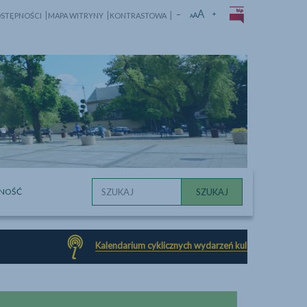
BiP
ZMNIEJSZ ROZMIAR CZCIONKI
DOMYŚLNY ROZMIAR CZCIO
ZWIĘKSZ ROZMIAR CZC
OSTĘPNOŚCI
MAPA WITRYNY
KONTRASTOWA
NOŚĆ
Kalendarium cyklicznych wydarzeń kulturalnych w powiecie w 