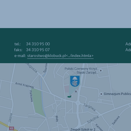
tel.:
34 310 95 00
Adr
faks:
34 310 95 07
Adr
e-mail:
starostwo@klobuck.pl<../index.htmla>