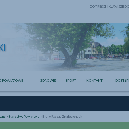
DO TREŚCI
KLAWISZE D
-
STRONA
GŁÓWNA
KI
Opis obrazka
O POWIATOWE
ZDROWIE
SPORT
KONTAKT
DOSTĘP
ówna
Starostwo Powiatowe
Biuro Rzeczy Znalezionych