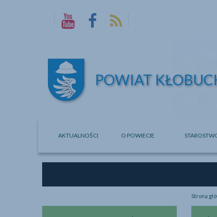
Kłobuck na YouTubie
Kłobuck na Facebook
Kłobucki kanał RSS
POWIAT
KŁOBUC
AKTUALNOŚCI
O POWIECIE
STAROSTW
Strona gł