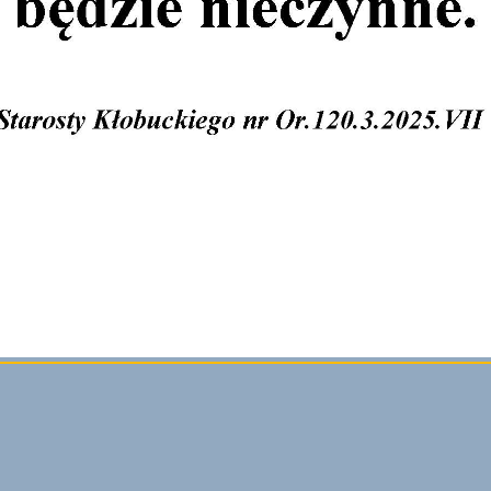
pdf
Wezwanie do odbioru depozytu - klucze w ilośći 7 szt. wraz ze sm
pdf
14.01.2025 r.pdf
Wezwanie do odbioru depozytu - telefon komórkowy - 06.03.202
pdf
Wezwanie do odbioru depozytu - rower typu górskiego - 05.12.20
pdf
Wezwanie do odbioru depozytu - telefon komórkowy - 26.01.2024
pdf
drukuj
zapisz jako pdf