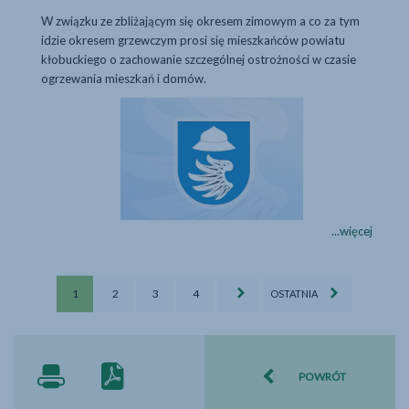
W związku ze zbliżającym się okresem zimowym a co za tym
idzie okresem grzewczym prosi się mieszkańców powiatu
kłobuckiego o zachowanie szczególnej ostrożności w czasie
ogrzewania mieszkań i domów.
Informacja - &quot;
Informacja
...więcej
-
"Nie
Aktualności
Aktualności
Aktualności
Aktualności
dla
1
2
3
4
OSTATNIA
-
-
-
-
czadu"
strona
strona
strona
strona
POWRÓT