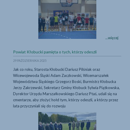
Półfinał
...więcej
Mistrzostw
Śląska
...więcej
Powiat Kłobucki pamięta o tych, którzy odeszli
SZS
szkół
29 PAŹDZIERNIKA 2025
średnich
Jak co roku, Starosta Kłobucki Dariusz Pilśniak oraz
Wicewojewoda Śląski Adam Zaczkowski, Wicemarszałek
Województwa Śląskiego Grzegorz Boski, Burmistrz Kłobucka
Jerzy Zakrzewski, Sekretarz Gminy Kłobuck Sylwia Piątkowska,
Dyrektor Urzędu Marszałkowskiego Dariusz Ptaś, udali się na
cmentarze, aby złożyć hołd tym, którzy odeszli, a którzy przez
lata przyczyniali się do rozwoju
Powiat Kłobucki pam