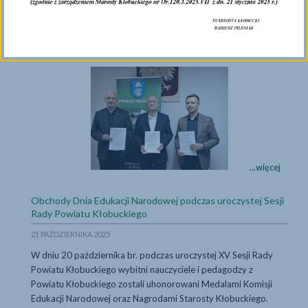
w
osobach Starosty - Dariusza Pilśniaka i Wicestarosty - Karola
Zespole
Wersa, zawarł umowę o wartości 308 042,00 zł z firmą BIS s.c.
Szkół
Karol Kowalski, Łukasz Kowalski z siedzibą w Częstochowie na
Nr
dostawę sprzętu komputerowego i oprogramowania.
3
w
Podpisanie umowy 
Kłobucku
Podpisanie
...więcej
umowy
na
Obchody Dnia Edukacji Narodowej podczas uroczystej Sesji
dostawę
...więcej
Rady Powiatu Kłobuckiego
sprzętu
21 PAŹDZIERNIKA 2025
komputerowe
W dniu 20 października br. podczas uroczystej XV Sesji Rady
Powiatu Kłobuckiego wybitni nauczyciele i pedagodzy z
Powiatu Kłobuckiego zostali uhonorowani Medalami Komisji
Edukacji Narodowej oraz Nagrodami Starosty Kłobuckiego.