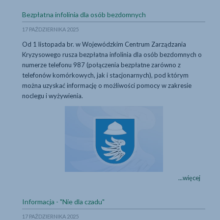
zimą!
...więcej
Bezpłatna infolinia dla osób bezdomnych
17 PAŹDZIERNIKA 2025
Od 1 listopada br. w Wojewódzkim Centrum Zarządzania
Kryzysowego rusza bezpłatna infolinia dla osób bezdomnych o
numerze telefonu 987 (połączenia bezpłatne zarówno z
telefonów komórkowych, jak i stacjonarnych), pod którym
można uzyskać informację o możliwości pomocy w zakresie
noclegu i wyżywienia.
Bezpłatna infolinia
Bezpłatna
...więcej
infolinia
dla
...więcej
Informacja - "Nie dla czadu"
osób
bezdomnych
17 PAŹDZIERNIKA 2025