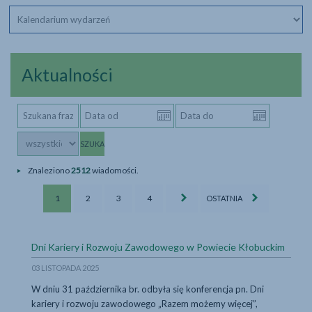
Aktualności
wyszukiwarka
Szukana
Data
Data
aktualności
fraza
od
do
Kategorie
(RRRR-
(RRRR-
MM-
MM-
DD)
DD)
Znaleziono
2512
wiadomości.
Aktualności
Aktualności
Aktualności
Aktualności
1
2
3
4
OSTATNIA
-
-
-
-
strona
strona
strona
strona
...więce
Dni Kariery i Rozwoju Zawodowego w Powiecie Kłobuckim
03 LISTOPADA 2025
W dniu 31 października br. odbyła się konferencja pn. Dni
kariery i rozwoju zawodowego „Razem możemy więcej”,