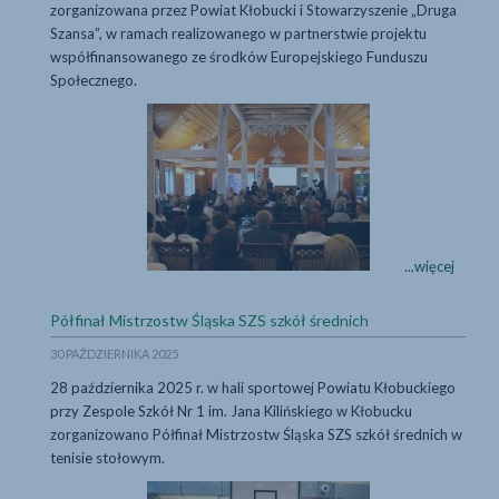
zorganizowana przez Powiat Kłobucki i Stowarzyszenie „Druga
Szansa”, w ramach realizowanego w partnerstwie projektu
współfinansowanego ze środków Europejskiego Funduszu
Społecznego.
Dni Kariery i Rozw
Dni
...więcej
Kariery
i
...więcej
Półfinał Mistrzostw Śląska SZS szkół średnich
Rozwoju
Zawodowego
30 PAŹDZIERNIKA 2025
w
28 października 2025 r. w hali sportowej Powiatu Kłobuckiego
Powiecie
przy Zespole Szkół Nr 1 im. Jana Kilińskiego w Kłobucku
Kłobuckim
zorganizowano Półfinał Mistrzostw Śląska SZS szkół średnich w
tenisie stołowym.
Półfinał Mistrzostw