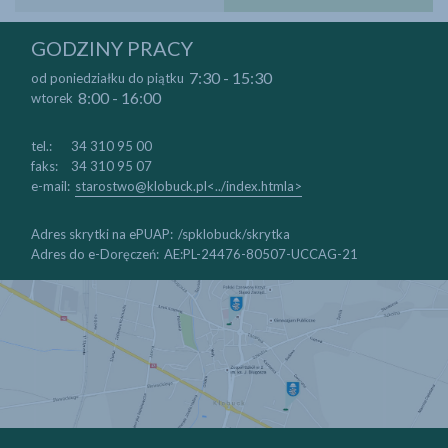
drukuj
zapisz jako pdf
GODZINY PRACY
7:30 - 15:30
od poniedziałku do piątku
8:00 - 16:00
wtorek
tel.:
34 310 95 00
faks:
34 310 95 07
e-mail:
starostwo@klobuck.pl<../index.htmla>
Adres skrytki na ePUAP:
/spklobuck/skrytka
Adres do e-Doręczeń:
AE:PL-24476-80507-UCCAG-21