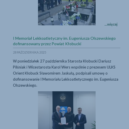
Powiat
...więcej
Kłobucki
pamięta
I Memoriał Lekkoatletyczny im. Eugeniusza Olszewskiego
o
...więcej
dofinansowany przez Powiat Kłobucki
tych,
28 PAŹDZIERNIKA 2025
którzy
odeszli
W poniedziałek 27 października Starosta Kłobucki Dariusz
Pilśniak i Wicestarosta Karol Wers wspólnie z prezesem ULKS
Orient Kłobuck Sławomirem Jaskułą, podpisali umowę o
dofinansowanie I Memoriału Lekkoatletycznego im. Eugeniusza
Olszewskiego.
I Memoriał Lekkoat