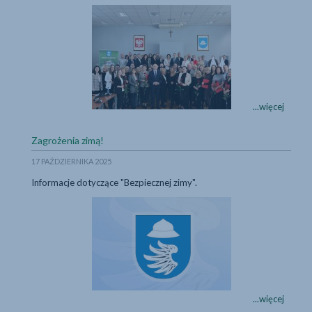
Obchody Dnia Eduka
Obchody
...więcej
Dnia
Edukacji
...więcej
Zagrożenia zimą!
Narodowej
podczas
17 PAŹDZIERNIKA 2025
uroczystej
Informacje dotyczące "Bezpiecznej zimy".
Sesji
Rady
Zagrożenia zimą!
Powiatu
Kłobuckiego
Zagrożenia
...więcej