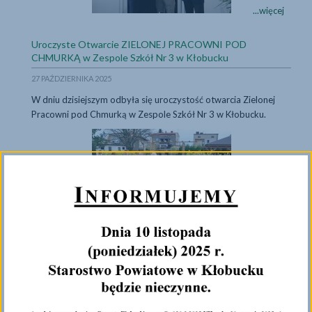
I
...więcej
Memoriał
Lekkoatletycz
Uroczyste Otwarcie ZIELONEJ PRACOWNI POD
im.
...więcej
CHMURKĄ w Zespole Szkół Nr 3 w Kłobucku
Eugeniusza
27 PAŹDZIERNIKA 2025
Olszewskiego
dofinansowan
W dniu dzisiejszym odbyła się uroczystość otwarcia Zielonej
przez
Pracowni pod Chmurką w Zespole Szkół Nr 3 w Kłobucku.
Powiat
Kłobucki
Uroczyste Otwarc
Uroczyste
...więcej
Otwarcie
ZIELONEJ
...więcej
Podpisanie umowy na dostawę sprzętu komputerowego
PRACOWNI
POD
22 PAŹDZIERNIKA 2025
CHMURKĄ
W dniu 21.10.2025 roku Zarząd Powiatu Kłobuckiego w