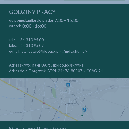
drukuj
zapisz jako pdf
GODZINY PRACY
7:30 - 15:30
od poniedziałku do piątku
8:00 - 16:00
wtorek
tel.:
34 310 95 00
faks:
34 310 95 07
e-mail:
starostwo@klobuck.pl<../index.htmla>
Adres skrytki na ePUAP:
/spklobuck/skrytka
Adres do e-Doręczeń:
AE:PL-24476-80507-UCCAG-21
Starostwo Powiatowe