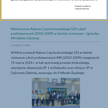
Mistrzostwa
...więcej
Powiatu
Kłobuckiego
Mistrzostwa Rejonu Częstochowskiego SZS szkół
Zrzeszenia
podstawowych (2010-2009) w tenisie stołowym - Igrzyska
LZS
...więcej
Młodzieży Szkolnej
w
22 MARCA 2024
tenisie
stołowym
W Mistrzostwach Rejonu Częstochowskiego SZS w tenisie
stołowym szkół podstawowych IMS (2010-2009) rozegranych
19 marca 2024 r. w hali sportowej powiatu kłobuckiego,
zwyciężyły dziewczęta SP 1 w Kłobucku oraz chłopcy SP w
Dąbrowie Zielonej, awansując do Półfinału Śląskiego.
Mistrzostwa Rejonu