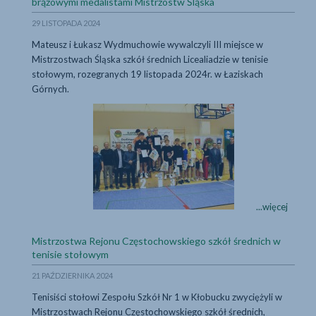
...więcej
brązowymi medalistami Mistrzostw Śląska
Taekwon-
29 LISTOPADA 2024
do
w
Mateusz i Łukasz Wydmuchowie wywalczyli III miejsce w
Częstochowie
Mistrzostwach Śląska szkół średnich Licealiadzie w tenisie
-
stołowym, rozegranych 19 listopada 2024r. w Łaziskach
relacja
Górnych.
z
zawodów
Tenisiści stołowi Z
Tenisiści
...więcej
stołowi
Zespołu
Mistrzostwa Rejonu Częstochowskiego szkół średnich w
Szkół
...więcej
tenisie stołowym
Nr
21 PAŹDZIERNIKA 2024
1
w
Tenisiści stołowi Zespołu Szkół Nr 1 w Kłobucku zwyciężyli w
Kłobucku
Mistrzostwach Rejonu Częstochowskiego szkół średnich,