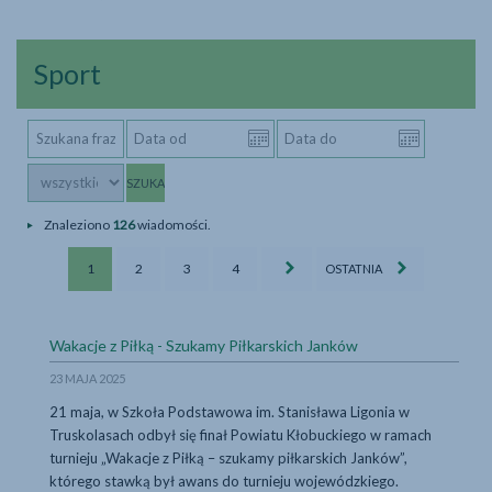
Sport
wyszukiwarka
Szukana
Data
Data
aktualności
fraza
od
do
Kategorie
(RRRR-
(RRRR-
MM-
MM-
DD)
DD)
Znaleziono
126
wiadomości.
Sport
Sport
Sport
Sport
1
2
3
4
OSTATNIA
-
-
-
-
strona
strona
strona
strona
...więcej
Wakacje z Piłką - Szukamy Piłkarskich Janków
23 MAJA 2025
21 maja, w Szkoła Podstawowa im. Stanisława Ligonia w
Truskolasach odbył się finał Powiatu Kłobuckiego w ramach
turnieju „Wakacje z Piłką – szukamy piłkarskich Janków”,
którego stawką był awans do turnieju wojewódzkiego.