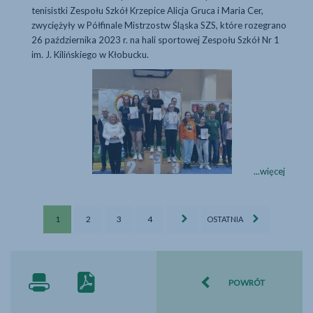
Truskolasach
tenisistki Zespołu Szkół Krzepice Alicja Gruca i Maria Cer,
zwyciężyły w Półfinale Mistrzostw Śląska SZS, które rozegrano
26 października 2023 r. na hali sportowej Zespołu Szkół Nr 1
im. J. Kilińskiego w Kłobucku.
Wielki sukces uczni
Wielki
...więcej
sukces
uczniów
Sport
Sport
Sport
Sport
naszych
1
2
3
4
OSTATNIA
-
-
-
-
szkół
strona
strona
strona
strona
w
tenisie
stołowym
POWRÓT