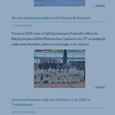
Mistrzostwa
...więcej
Rejonu
Częstochowsk
...więcej
Worek medali zawodników KS Wojownik Kłobuck
SZS
szkół
12 MARCA 2024
podstawowyc
9 marca 2024 roku w Hali Sportowej w Pankach odbył się
(2010-
Międzywojewódzkie Mistrzostwa Taekwon-do ITF w kategorii
2009)
wiekowej młodzika, juniora młodszego oraz Juniora.
w
tenisie
Worek medali zawo
stołowym
-
Igrzyska
Młodzieży
Szkolnej
Worek
...więcej
medali
zawodników
Liswarta Krzepice wygrywa Herkules Cup 2024 w
KS
...więcej
Truskolasach
Wojownik
30 STYCZNIA 2024
Kłobuck