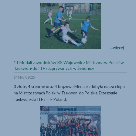
Wakacje z Piłką - S
Wakacje
...więcej
z
Piłką
11 Medali zawodników KS Wojownik z Mistrzostw Polski w
-
...więcej
Taekwon-do ITF rozgrywanych w Świdnicy
Szukamy
14 MAJA 2025
Piłkarskich
Janków
3 złote, 4 srebrne oraz 4 brązowe Medale zdobyła nasza ekipa
na Mistrzostwach Polski w Taekwon-do Polskie Zrzeszenie
Taekwon-do ITF / ITF Poland.
11 Medali zawodnik