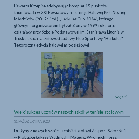
Liswarta Krzepice zdobywając komplet 15 punktów
triumfowała w XXI Powiatowym Turnieju Halowej Piłki Nożnej
Młodzików (2012r. i mł.) „Herkules Cup 2024”, którego
głównym organizatorem był założony w 1999 roku oraz
działający przy Szkole Podstawowej im. Stanisława Ligonia w
Truskolasach, Uczniowski Ludowy Klub Sportowy "Herkules".
Tegoroczna edycja halowej młodzieżowej
Liswarta Krzepice 
Liswarta
...więcej
Krzepice
wygrywa
...więcej
Wielki sukces uczniów naszych szkół w tenisie stołowym
Herkules
Cup
31 PAŹDZIERNIKA 2023
2024
Drużyny z naszych szkół: - tenisiści stołowi Zespołu Szkół Nr 1
w
w Kłobucku Łukasz Wydmuch i Mateusz Wydmuch - oraz