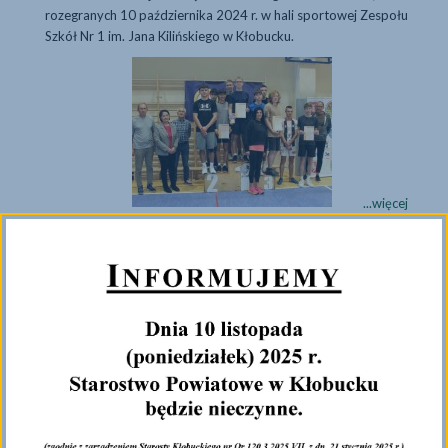
brązowymi
rozegranych 10 października 2024 r. w hali sportowej Zespołu
medalistami
Szkół Nr 1 im. Jana Kilińskiego w Kłobucku.
Mistrzostw
Śląska
Mistrzostwa Rejonu
Mistrzostwa
...więcej
Rejonu
Częstochowsk
Mistrzostwa Powiatu Kłobuckiego Zrzeszenia LZS w tenisie
szkół
...więcej
stołowym
średnich
04 PAŹDZIERNIKA 2024
w
tenisie
Mistrzostwa Powiatu Kłobuckiego Zrzeszenia LZS w tenisie
stołowym
stołowym - regulamin.
Mistrzostwa Powiat