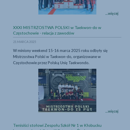
11
...więcej
Medali
zawodników
XXXI MISTRZOSTWA POLSKI w Taekwon-do w
KS
...więcej
Częstochowie - relacja z zawodów
Wojownik
21 MARCA 2025
z
Mistrzostw
W miniony weekend 15-16 marca 2025 roku odbyły się
Polski
Mistrzostwa Polski w Taekwon-do, organizowane w
w
Częstochowie przez Polską Unię Taekwondo.
Taekwon-
do
XXXI MISTRZOSTWA
ITF
rozgrywanych
w
Świdnicy
XXXI
...więcej
MISTRZOST
POLSKI
Tenisiści stołowi Zespołu Szkół Nr 1 w Kłobucku
w